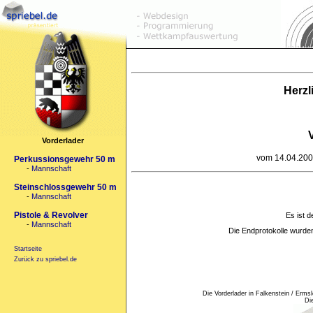
Herzl
Vorderlader
vom 14.04.2002
Perkussionsgewehr 50 m
-
Mannschaft
Steinschlossgewehr 50 m
-
Mannschaft
Pistole & Revolver
Es ist d
-
Mannschaft
Die Endprotokolle wurd
Startseite
Zurück zu spriebel.de
Die Vorderlader in Falkenstein / Erm
Di